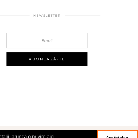
NEWSLETTER
talii, aruncă o privire aici.
Am înțeles.