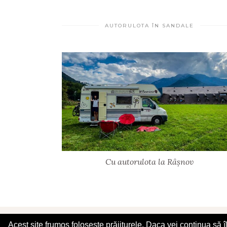
AUTORULOTA ÎN SANDALE
Cu autorulota la Râșnov
© 2025 În Sandale
Acest site frumos folosește prăjiturele. Daca vei continua să 