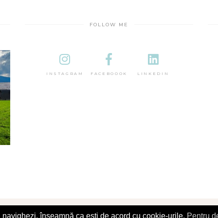
FOLLOW ME
INSTAGRAM
FACEBOOOK
LINKEDIN
îl navighezi, înseamnă ca ești de acord cu cookie-urile.
Pentru de