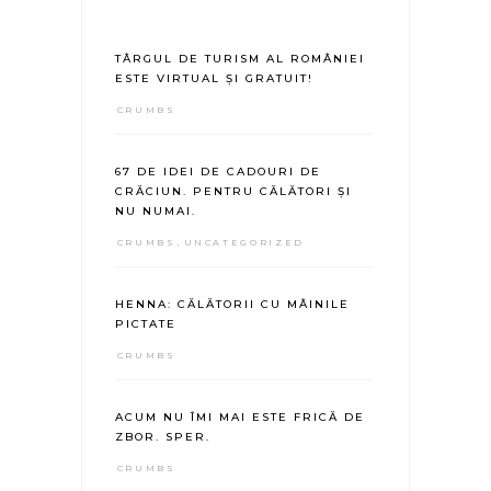
TÂRGUL DE TURISM AL ROMÂNIEI
ESTE VIRTUAL ȘI GRATUIT!
CRUMBS
67 DE IDEI DE CADOURI DE
CRĂCIUN. PENTRU CĂLĂTORI ȘI
NU NUMAI.
CRUMBS
,
UNCATEGORIZED
HENNA: CĂLĂTORII CU MÂINILE
PICTATE
CRUMBS
ACUM NU ÎMI MAI ESTE FRICĂ DE
ZBOR. SPER.
CRUMBS