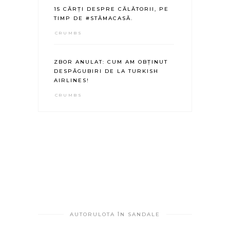
15 CĂRȚI DESPRE CĂLĂTORII, PE
TIMP DE #STĂMACASĂ.
CRUMBS
ZBOR ANULAT: CUM AM OBȚINUT
DESPĂGUBIRI DE LA TURKISH
AIRLINES!
CRUMBS
AUTORULOTA ÎN SANDALE