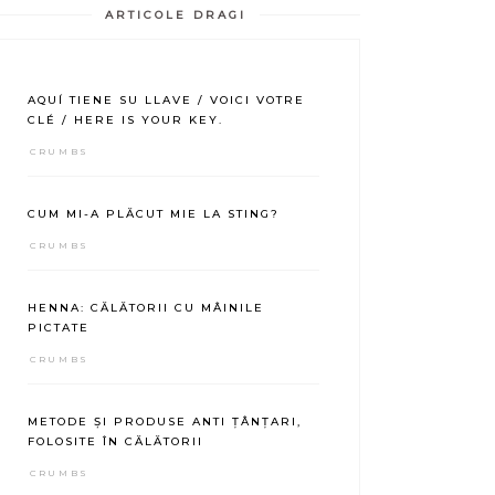
ARTICOLE DRAGI
AQUÍ TIENE SU LLAVE / VOICI VOTRE
CLÉ / HERE IS YOUR KEY.
CRUMBS
CUM MI-A PLĂCUT MIE LA STING?
CRUMBS
HENNA: CĂLĂTORII CU MÂINILE
PICTATE
CRUMBS
METODE ȘI PRODUSE ANTI ȚÂNȚARI,
FOLOSITE ÎN CĂLĂTORII
CRUMBS