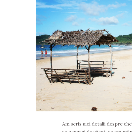
Am scris aici detalii despre che
ce e musai de văzut, ce am mânc