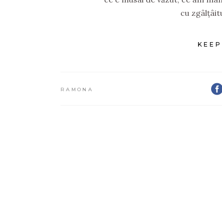
cu zgâlțâitu
KEEP
RAMONA