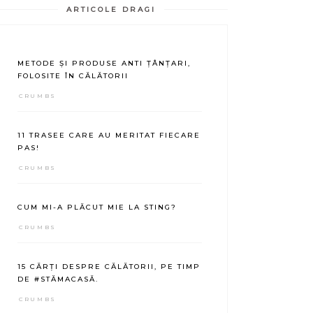
ARTICOLE DRAGI
METODE ȘI PRODUSE ANTI ȚÂNȚARI,
FOLOSITE ÎN CĂLĂTORII
CRUMBS
11 TRASEE CARE AU MERITAT FIECARE
PAS!
CRUMBS
CUM MI-A PLĂCUT MIE LA STING?
CRUMBS
15 CĂRȚI DESPRE CĂLĂTORII, PE TIMP
DE #STĂMACASĂ.
CRUMBS