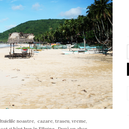
ltuielile noastre, cazare, traseu, vreme,
at și băut bun în Filipine. După un zbor