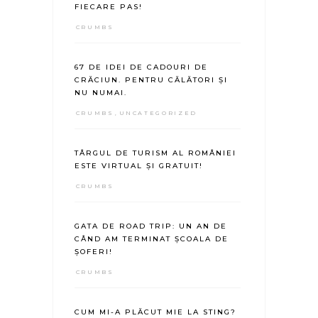
FIECARE PAS!
CRUMBS
67 DE IDEI DE CADOURI DE
CRĂCIUN. PENTRU CĂLĂTORI ȘI
NU NUMAI.
CRUMBS
,
UNCATEGORIZED
TÂRGUL DE TURISM AL ROMÂNIEI
ESTE VIRTUAL ȘI GRATUIT!
CRUMBS
GATA DE ROAD TRIP: UN AN DE
CÂND AM TERMINAT ȘCOALA DE
ȘOFERI!
CRUMBS
CUM MI-A PLĂCUT MIE LA STING?