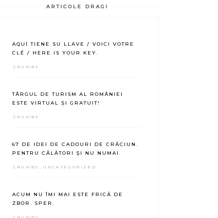
ARTICOLE DRAGI
AQUÍ TIENE SU LLAVE / VOICI VOTRE
CLÉ / HERE IS YOUR KEY.
CRUMBS
TÂRGUL DE TURISM AL ROMÂNIEI
ESTE VIRTUAL ȘI GRATUIT!
CRUMBS
67 DE IDEI DE CADOURI DE CRĂCIUN.
PENTRU CĂLĂTORI ȘI NU NUMAI.
CRUMBS
,
UNCATEGORIZED
ACUM NU ÎMI MAI ESTE FRICĂ DE
ZBOR. SPER.
CRUMBS