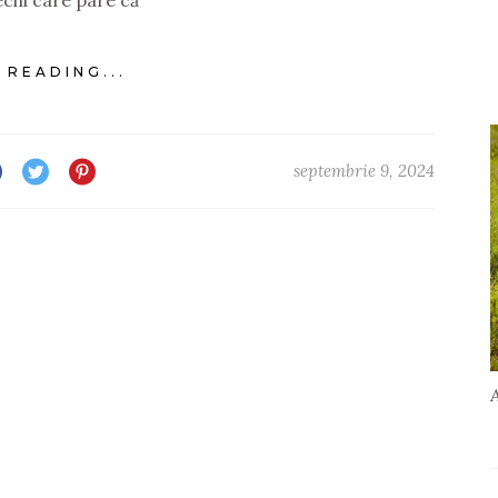
echi care pare că
 READING...
septembrie 9, 2024