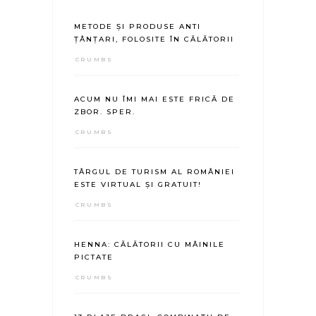
METODE ȘI PRODUSE ANTI
ȚÂNȚARI, FOLOSITE ÎN CĂLĂTORII
CRUMBS
ACUM NU ÎMI MAI ESTE FRICĂ DE
ZBOR. SPER.
CRUMBS
TÂRGUL DE TURISM AL ROMÂNIEI
ESTE VIRTUAL ȘI GRATUIT!
CRUMBS
HENNA: CĂLĂTORII CU MÂINILE
PICTATE
CRUMBS