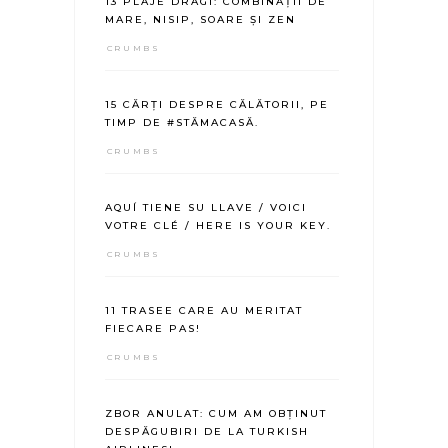
13 PLAJE DRAGI: COMBINAȚII DE
MARE, NISIP, SOARE ȘI ZEN
CRUMBS
15 CĂRȚI DESPRE CĂLĂTORII, PE
TIMP DE #STĂMACASĂ.
CRUMBS
AQUÍ TIENE SU LLAVE / VOICI
VOTRE CLÉ / HERE IS YOUR KEY.
CRUMBS
11 TRASEE CARE AU MERITAT
FIECARE PAS!
CRUMBS
ZBOR ANULAT: CUM AM OBȚINUT
DESPĂGUBIRI DE LA TURKISH