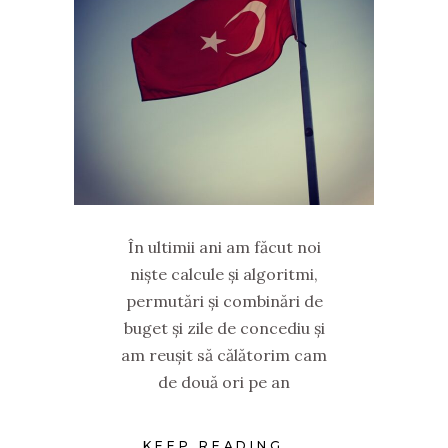
În ultimii ani am făcut noi
niște calcule și algoritmi,
permutări și combinări de
buget și zile de concediu și
am reușit să călătorim cam
de două ori pe an
KEEP READING...