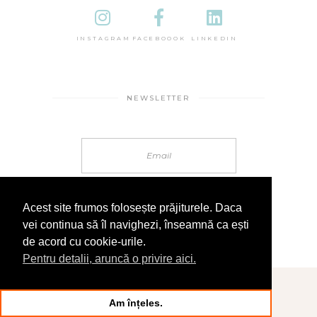
INSTAGRAM
FACEBOOOK
LINKEDIN
NEWSLETTER
Acest site frumos folosește prăjiturele. Daca
vei continua să îl navighezi, înseamnă ca ești
de acord cu cookie-urile.
Pentru detalii, aruncă o privire aici.
© 2025 În Sandale
Am înțeles.