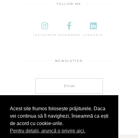
FOLLOW ME
INSTAGRAM
FACEBOOOK
LINKEDIN
NEWSLETTER
Acest site frumos folosește prăjiturele. Daca
vei continua să îl navighezi, înseamnă ca ești
de acord cu cookie-urile.
Pentru detalii, aruncă o privire aici.