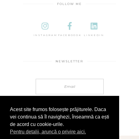
FOLLOW ME
INSTAGRAM
FACEBOOOK
LINKEDIN
NEWSLETTER
Acest site frumos folosește prăjiturele. Daca
vei continua să îl navighezi, înseamnă ca ești
de acord cu cookie-urile.
Pentru detalii, aruncă o privire aici.