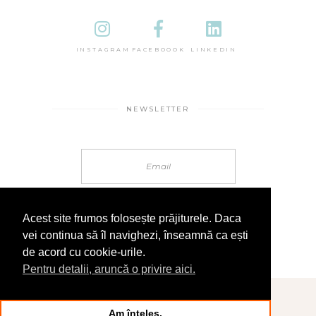
INSTAGRAM
FACEBOOOK
LINKEDIN
NEWSLETTER
Acest site frumos folosește prăjiturele. Daca
vei continua să îl navighezi, înseamnă ca ești
de acord cu cookie-urile.
Pentru detalii, aruncă o privire aici.
© 2025 În Sandale
Am înțeles.