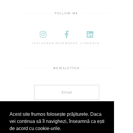
FOLLOW ME
INSTAGRAM
FACEBOOOK
LINKEDIN
NEWSLETTER
Acest site frumos folosește prăjiturele. Daca
vei continua să îl navighezi, înseamnă ca ești
de acord cu cookie-urile.