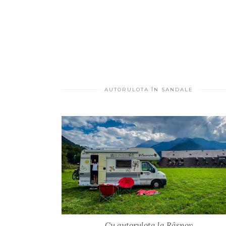
AUTORULOTA ÎN SANDALE
Cu autorulota la Râșnov