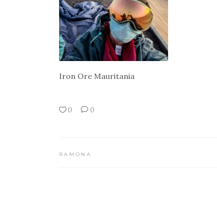
Iron Ore Mauritania
0
0
RAMONA