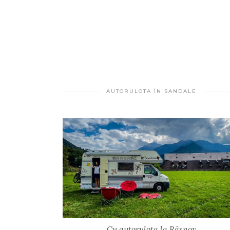
AUTORULOTA ÎN SANDALE
Cu autorulota la Râșnov