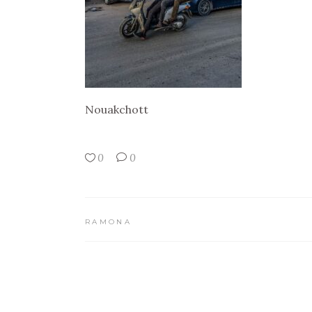
Nouakchott
0
0
RAMONA