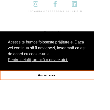
INSTAGRAM
FACEBOOOK
LINKEDIN
NEWSLETTER
Acest site frumos folosește prăjiturele. Daca
vei continua să îl navighezi, înseamnă ca ești
de acord cu cookie-urile.
Pentru detalii, aruncă o privire aici.
Am înțeles.
© 2025 În Sandale