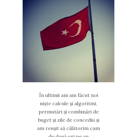
În ultimii ani am făcut noi
niște calcule și algoritmi,
permutări și combinări de
buget și zile de concediu și
am reușit să călătorim cam
de două ori pe an