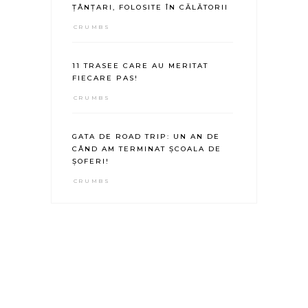
ȚÂNȚARI, FOLOSITE ÎN CĂLĂTORII
CRUMBS
11 TRASEE CARE AU MERITAT
FIECARE PAS!
CRUMBS
GATA DE ROAD TRIP: UN AN DE
CÂND AM TERMINAT ȘCOALA DE
ȘOFERI!
CRUMBS