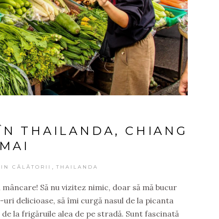
 ÎN THAILANDA, CHIANG
MAI
,
DIN CĂLĂTORII
THAILANDA
 mâncare! Să nu vizitez nimic, doar să mă bucur
-uri delicioase, să îmi curgă nasul de la picanta
de la frigăruile alea de pe stradă. Sunt fascinată