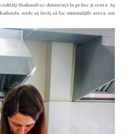
ialități thailandeze dimineața la prânz și seara. Aș
hailanda, unde să învăț să fac minunățiile astea, am