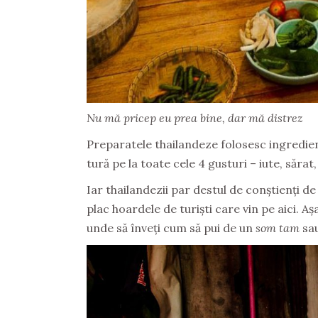
Nu mă pricep eu prea bine, dar mă distrez
Preparatele thailandeze folosesc ingredien
tură pe la toate cele 4 gusturi – iute, sărat,
Iar thailandezii par destul de conștienți d
plac hoardele de turiști care vin pe aici. Așa
unde să înveți cum să pui de un
som tam
sau