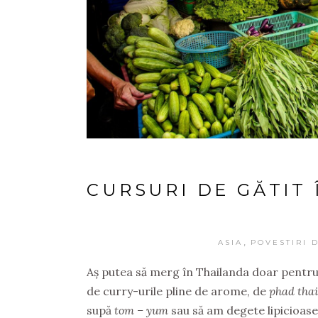
CURSURI DE GĂTIT
,
ASIA
POVESTIRI 
Aș putea să merg în Thailanda doar pentru
de curry-urile pline de arome, de
phad thai
supă
tom – yum
sau să am degete lipicioase 