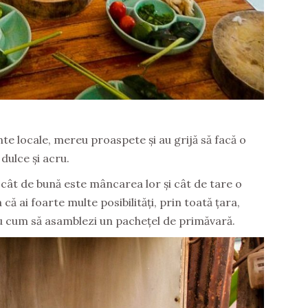
te locale, mereu proaspete și au grijă să facă o
 dulce și acru.
e cât de bună este mâncarea lor și cât de tare o
 că ai foarte multe posibilități, prin toată țara,
 cum să asamblezi un pachețel de primăvară.