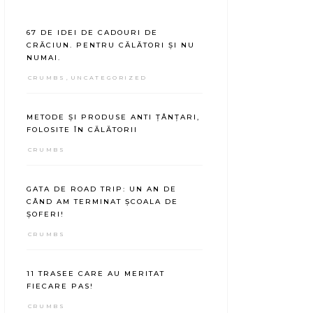
67 DE IDEI DE CADOURI DE
CRĂCIUN. PENTRU CĂLĂTORI ȘI NU
NUMAI.
CRUMBS
,
UNCATEGORIZED
METODE ȘI PRODUSE ANTI ȚÂNȚARI,
FOLOSITE ÎN CĂLĂTORII
CRUMBS
GATA DE ROAD TRIP: UN AN DE
CÂND AM TERMINAT ȘCOALA DE
ȘOFERI!
CRUMBS
11 TRASEE CARE AU MERITAT
FIECARE PAS!
CRUMBS