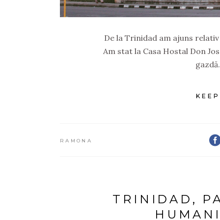
De la Trinidad am ajuns relati
Am stat la Casa Hostal Don Jos
gazdă.
KEEP
RAMONA
TRINIDAD, P
HUMANI