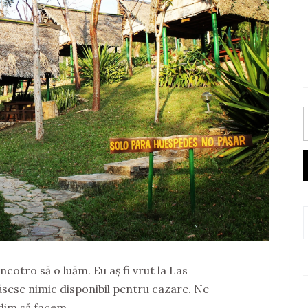
ncotro să o luăm. Eu aș fi vrut la Las
ăsesc nimic disponibil pentru cazare. Ne
dim să facem