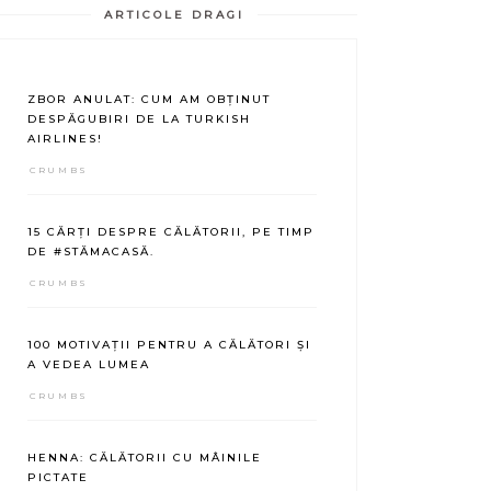
ARTICOLE DRAGI
ZBOR ANULAT: CUM AM OBȚINUT
DESPĂGUBIRI DE LA TURKISH
AIRLINES!
CRUMBS
15 CĂRȚI DESPRE CĂLĂTORII, PE TIMP
DE #STĂMACASĂ.
CRUMBS
100 MOTIVAȚII PENTRU A CĂLĂTORI ȘI
A VEDEA LUMEA
CRUMBS
HENNA: CĂLĂTORII CU MÂINILE
PICTATE