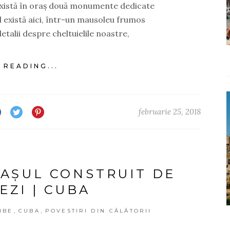
Există în oraș două monumente dedicate
el există aici, într-un mausoleu frumos
etalii despre cheltuielile noastre,
 READING...
februarie 25, 2018
RAȘUL CONSTRUIT DE
EZI | CUBA
,
,
IBE
CUBA
POVESTIRI DIN CĂLĂTORII