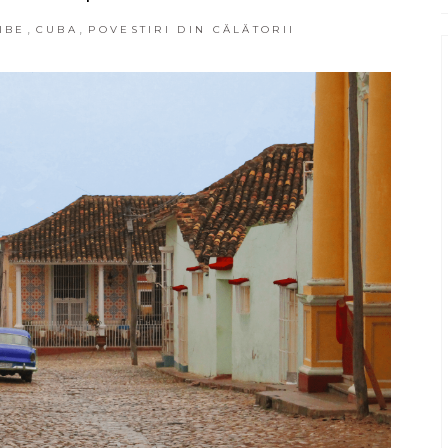
,
,
IBE
CUBA
POVESTIRI DIN CĂLĂTORII