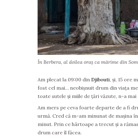
În Berbera, al doilea oraș ca mărime din Som
Am plecat la 09:00 din
Djibouti
, și, 15 ore 
fost cel mai… neobișnuit drum din viața me
toate sutele și miile de țări văzute, n-a mai
Am mers pe ceva foarte departe de a fi drum
urmă. Cred că m-am minunat de mașina în 
minut. Prin ce hârtoape a trecut și a rămas f
drum care îl făcea.