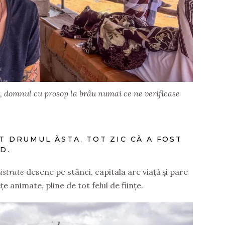
, domnul cu prosop la brâu numai ce ne verificase
IT DRUMUL ĂSTA, TOT ZIC CĂ A FOST
D.
ăstrate
desene pe stânci, capitala are viață și pare
e animate, pline de tot felul de ființe.