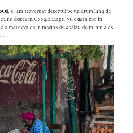
outi
, și-am traversat deșertul pe un drum lung de
că nu exista în Google Maps. Nu exista nici în
l ăla mai ceva ca în mașina de spălat, de m-am ales
.
?