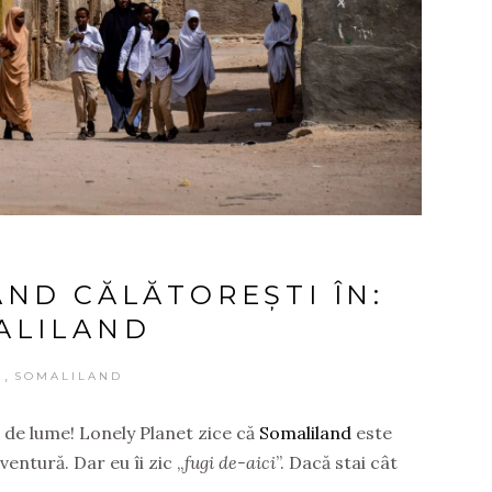
ÂND CĂLĂTOREȘTI ÎN:
ALILAND
,
A
SOMALILAND
 de lume! Lonely Planet zice că
Somaliland
este
entură. Dar eu îi zic „
fugi de-aici
”. Dacă stai cât