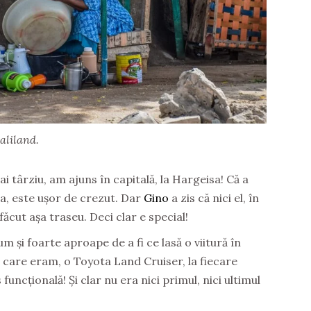
aliland.
mai târziu, am ajuns în capitală, la Hargeisa! Că a
a, este ușor de crezut. Dar
Gino
a zis că nici el, în
 făcut așa traseu. Deci clar e special!
 și foarte aproape de a fi ce lasă o viitură în
care eram, o Toyota Land Cruiser, la fiecare
uncțională! Și clar nu era nici primul, nici ultimul