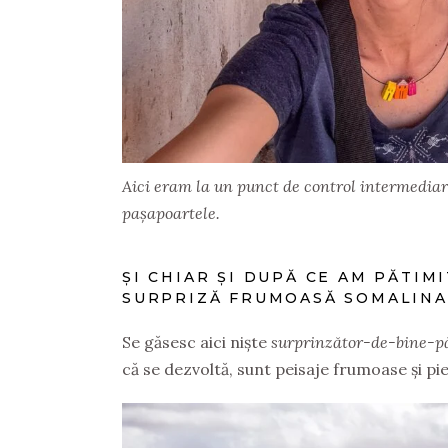
Aici eram la un punct de control intermediar
pașapoartele.
ȘI CHIAR ȘI DUPĂ CE AM PĂTIM
SURPRIZĂ FRUMOASĂ SOMALINA
Se găsesc aici niște
surprinzător-de-bine-p
că se dezvoltă, sunt peisaje frumoase și pieț