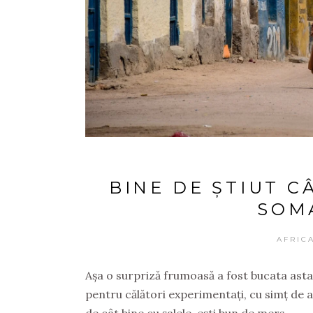
BINE DE ȘTIUT C
SOM
AFRIC
Așa o surpriză frumoasă a fost bucata asta
pentru călători experimentați, cu simț de av
de cât bine cu șalele, ești bun de mers.