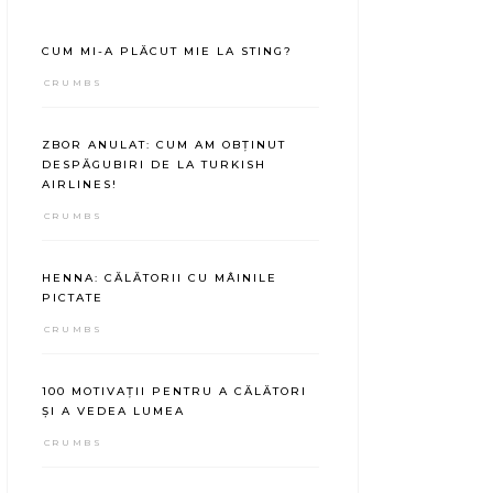
CUM MI-A PLĂCUT MIE LA STING?
CRUMBS
ZBOR ANULAT: CUM AM OBȚINUT
DESPĂGUBIRI DE LA TURKISH
AIRLINES!
CRUMBS
HENNA: CĂLĂTORII CU MÂINILE
PICTATE
CRUMBS
100 MOTIVAȚII PENTRU A CĂLĂTORI
ȘI A VEDEA LUMEA
CRUMBS