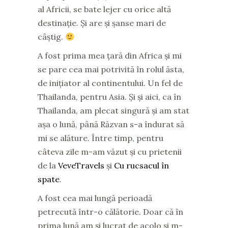
al Africii, se bate lejer cu orice altă
destinație. Și are și șanse mari de
câștig.
A fost prima mea țară din Africa și mi
se pare cea mai potrivită în rolul ăsta,
de inițiator al continentului. Un fel de
Thailanda, pentru Asia. Și și aici, ca în
Thailanda, am plecat singură și am stat
așa o lună, până Răzvan s-a îndurat să
mi se alăture. Între timp, pentru
câteva zile m-am văzut și cu prietenii
de la
VeveTravels
și
Cu rucsacul în
spate
.
A fost cea mai lungă perioadă
petrecută într-o călătorie. Doar că în
prima lună am și lucrat de acolo și m-