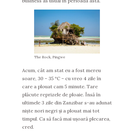
business as usual în perioada asta.
The Rock, Pingwe
Acum, cât am stat eu a fost mereu
soare, 30 – 35 °C – cu vreo 4 zile în
care a plouat cam 5 minute. Tare
plăcute reprizele de ploaie. Însă în
ultimele 3 zile din Zanzibar s-au adunat
niște nori negri și a plouat mai tot
timpul. Ca să facă mai ușoară plecarea,
cred.