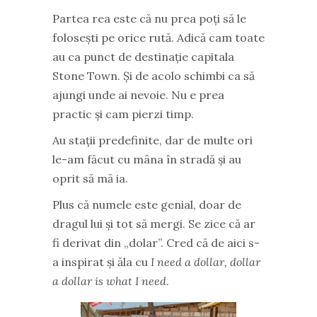
Partea rea este că nu prea poți să le
folosești pe orice rută. Adică cam toate
au ca punct de destinație capitala
Stone Town. Și de acolo schimbi ca să
ajungi unde ai nevoie. Nu e prea
practic și cam pierzi timp.
Au stații predefinite, dar de multe ori
le-am făcut cu mâna în stradă și au
oprit să mă ia.
Plus că numele este genial, doar de
dragul lui și tot să mergi. Se zice că ar
fi derivat din „dolar”. Cred că de aici s-
a inspirat și ăla cu
I need a dollar, dollar
a dollar is what I need
.