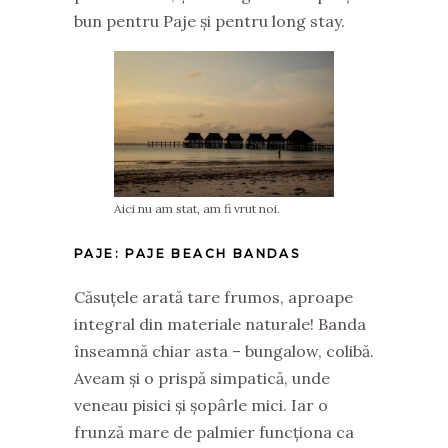
bun pentru Paje și pentru long stay.
Aici nu am stat, am fi vrut noi.
PAJE:
PAJE BEACH BANDAS
Căsuțele arată tare frumos, aproape
integral din materiale naturale! Banda
înseamnă chiar asta – bungalow, colibă.
Aveam și o prispă simpatică, unde
veneau pisici și șopârle mici. Iar o
frunză mare de palmier funcționa ca