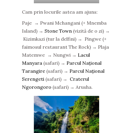
Cam prin locurile astea am ajuns:
Paje → Pwani Mchangani (+ Mnemba
Island) →
Stone
Town
(vizită de o zi) →
Kizimkazi (tur la delfini) → Pingwe (+
faimosul restaurant The Rock) → Plaja
Matemwe → Nungwi →
Lacul
Manyara
(safari) →
Parcul Național
Tarangire
(safari) →
Parcul Național
Serengeti
(safari) →
Craterul
Ngorongoro
(safari) → Arusha.