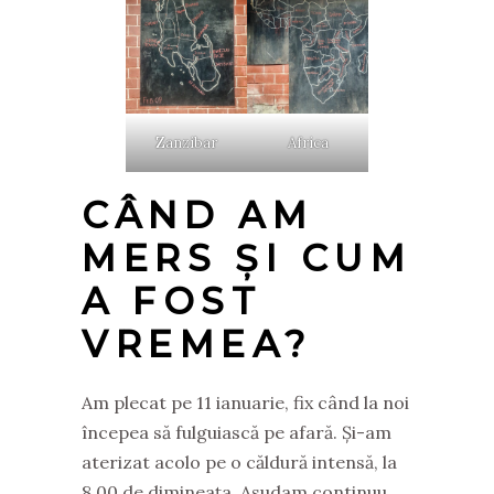
Zanzibar
Africa
CÂND AM
MERS ȘI CUM
A FOST
VREMEA?
Am plecat pe 11 ianuarie, fix când la noi
începea să fulguiască pe afară. Și-am
aterizat acolo pe o căldură intensă, la
8.00 de dimineața. Asudam continuu,