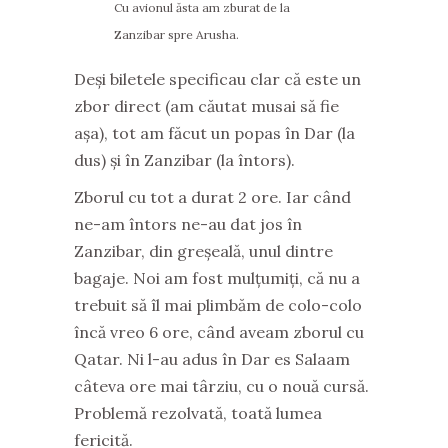
Cu avionul ăsta am zburat de la
Zanzibar spre Arusha.
Deși biletele specificau clar că este un
zbor direct (am căutat musai să fie
așa), tot am făcut un popas în Dar (la
dus) și în Zanzibar (la întors).
Zborul cu tot a durat 2 ore. Iar când
ne-am întors ne-au dat jos în
Zanzibar, din greșeală, unul dintre
bagaje. Noi am fost mulțumiți, că nu a
trebuit să îl mai plimbăm de colo-colo
încă vreo 6 ore, când aveam zborul cu
Qatar. Ni l-au adus în Dar es Salaam
câteva ore mai târziu, cu o nouă cursă.
Problemă rezolvată, toată lumea
fericită.