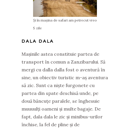
Și în mașina de safari am petrecut vreo
5 zile
DALA DALA
Mașinile astea constituie partea de
transport în comun a Zanzibarului. Să
mergi cu dalla dalla fost o aventură în
sine, un obiectiv turistic m-aș aventura
să zic. Sunt ca niște furgonete cu
partea din spate deschisă unde, pe
două băncuțe paralele, se înghesuie
muuuulți oameni și multe bagaje. De
fapt, dala dala le zic și minibus-urilor
închise, la fel de pline și de