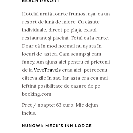
BEACH RESORT
Hotelul arată foarte frumos, așa, ca un
resort de lună de miere. Cu căsuțe
individuale, direct pe plajă, există
restaurant și piscină. Totul ca la carte.
Doar că în mod normal nu aș sta în
locuri de-astea. Cam scump și cam
fancy. Am ajuns aici pentru că prietenii
de la
VeveTravels
erau aici, petreceau
câteva zile în sat. Iar asta era cea mai
ieftină posibilitate de cazare de pe
booking.com.
Preț / noapte: 63 euro. Mic dejun
inclus.
NUNGWI:
MECK’S INN LODGE