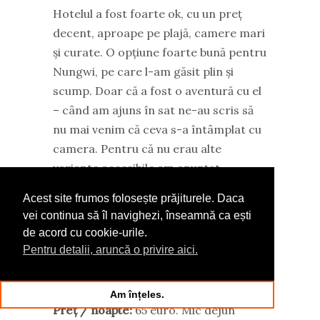
Hotelul a fost foarte ok, cu un preț
decent, aproape pe plajă, camere mari
și curate. O opțiune foarte bună pentru
Nungwi, pe care l-am găsit plin și
scump. Doar că a fost o aventură cu el
– când am ajuns în sat ne-au scris să
nu mai venim că ceva s-a întâmplat cu
camera. Pentru că nu erau alte
variante accesibile am anunțat
booking.com, s-au activat imediat și au
Acest site frumos folosește prăjiturele. Daca
discutat ei cu hotelul. Ne-au găsit
vei continua să îl navighezi, înseamnă ca ești
altceva pentru prima noapte și ne-au
de acord cu cookie-urile.
primit apoi pentru celelalte două nopți.
Pentru detalii, aruncă o privire aici.
A fost ok în final și am fost surprinsă
de suportul de la booking.com.
Am înțeles.
Preț / noapte:
65 euro. Mic dejun