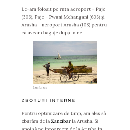
Le-am folosit pe ruta aeroport – Paje
(30$), Paje – Pwani Mchangani (60$) și
Arusha – aeroport Arusha (10$) pentru
că aveam bagaje după mine.
Jambiani
ZBORURI INTERNE
Pentru optimizare de timp, am ales să
zburăm de la
Zanzibar
la Arusha. Și
apoi să ne întoarcem de la Arusha în