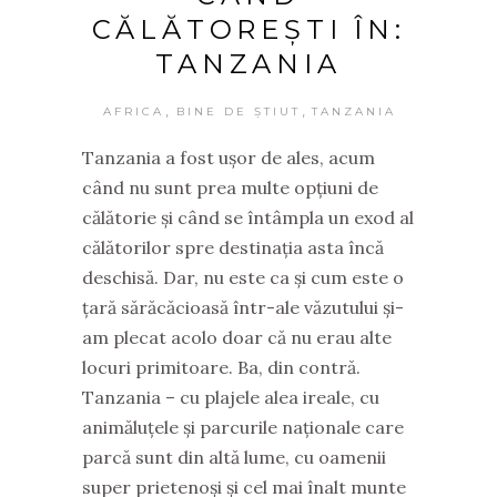
CĂLĂTOREȘTI ÎN:
TANZANIA
,
,
AFRICA
BINE DE ȘTIUT
TANZANIA
Tanzania a fost ușor de ales, acum
când nu sunt prea multe opțiuni de
călătorie și când se întâmpla un exod al
călătorilor spre destinația asta încă
deschisă. Dar, nu este ca și cum este o
țară sărăcăcioasă într-ale văzutului și-
am plecat acolo doar că nu erau alte
locuri primitoare. Ba, din contră.
Tanzania – cu plajele alea ireale, cu
animăluțele și parcurile naționale care
parcă sunt din altă lume, cu oamenii
super prietenoși și cel mai înalt munte