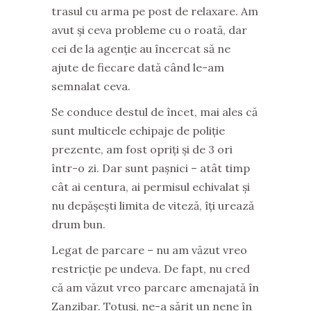
trasul cu arma pe post de relaxare. Am
avut și ceva probleme cu o roată, dar
cei de la agenție au încercat să ne
ajute de fiecare dată când le-am
semnalat ceva.
Se conduce destul de încet, mai ales că
sunt multicele echipaje de poliție
prezente, am fost opriți și de 3 ori
într-o zi. Dar sunt pașnici – atât timp
cât ai centura, ai permisul echivalat și
nu depășești limita de viteză, îți urează
drum bun.
Legat de parcare – nu am văzut vreo
restricție pe undeva. De fapt, nu cred
că am văzut vreo parcare amenajată în
Zanzibar. Totuși, ne-a sărit un nene în